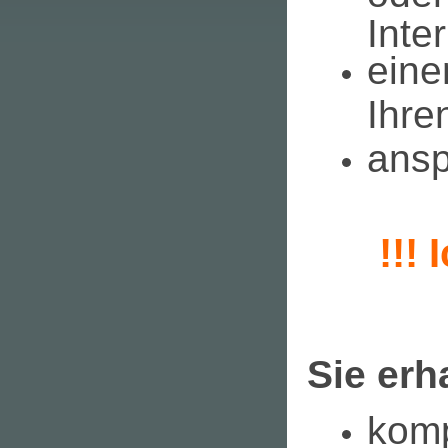
Inte
ein
Ihre
ans
!!! 
Sie erh
komp