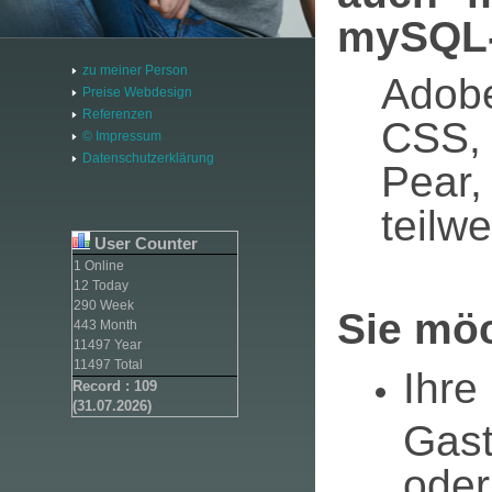
mySQL-
zu meiner Person
Adob
Preise Webdesign
Referenzen
CSS,
© Impressum
Datenschutzerklärung
Pear,
teilw
User Counter
1 Online
12 Today
290 Week
Sie mö
443 Month
11497 Year
11497 Total
Ihr
Record : 109
(31.07.2026)
Gas
oder