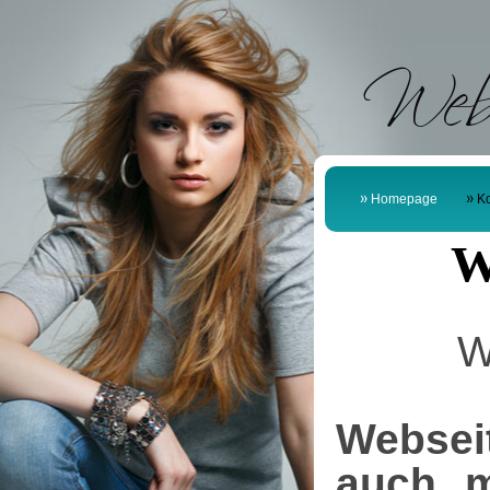
Web
Homepage
Ko
W
W
Webseit
auch m