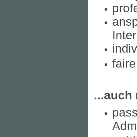
prof
ans
Inte
indi
fair
...auch 
pass
Admi