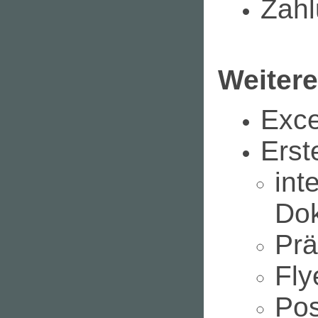
Zahl
Weiter
Exce
Erst
int
Do
Prä
Fly
Pos