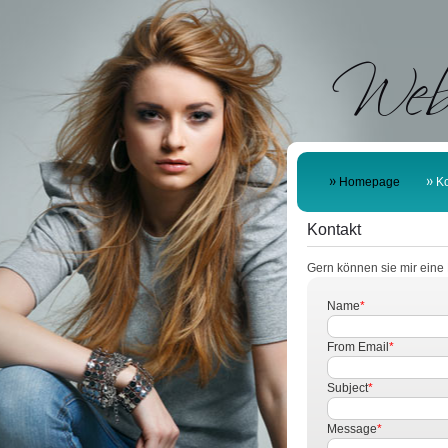
Web
Homepage
Ko
Kontakt
Gern können sie mir eine 
Name
*
From Email
*
Subject
*
Message
*